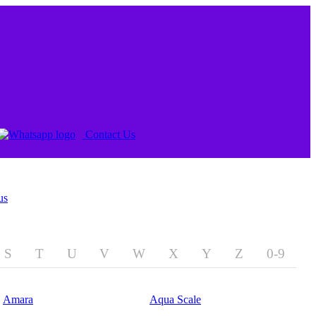
Contact Us
us
S
T
U
V
W
X
Y
Z
0-9
Amara
Aqua Scale