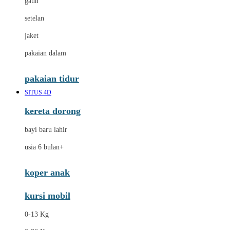
gaun
setelan
jaket
pakaian dalam
pakaian tidur
SITUS 4D
kereta dorong
bayi baru lahir
usia 6 bulan+
koper anak
kursi mobil
0-13 Kg