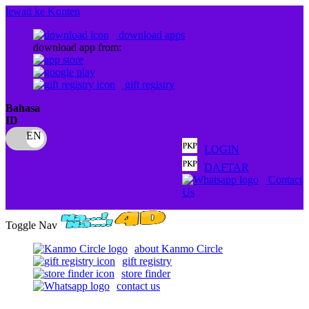
lewati ke Konten
download apps
download app from:
gift registry
Bahasa
ID
LOGIN
DAFTAR
Contact
Us
Toggle Nav
about Kanmo Circle
gift registry
store finder
contact us