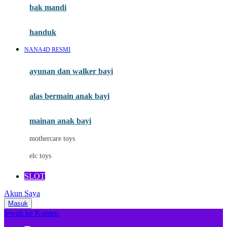
Moby
bak mandi
Momami
handuk
Mothercare
NANA4D RESMI
Mustela
ayunan dan walker bayi
My Buddy Tag
My K
alas bermain anak bayi
N
mainan anak bayi
Naif
mothercare toys
Nike
elc toys
Nordic Natural
SLOT
Nuby
Akun Saya
Nuna
Masuk
lewati ke Konten
O