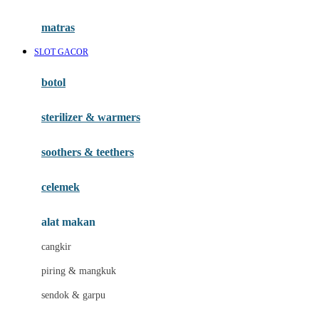
Happy Tummy
Hauck
matras
Havaianas
SLOT GACOR
Hegen
botol
Hot Wheels
sterilizer & warmers
Hybrid
soothers & teethers
I
Inlacta DHA
celemek
Interlac
alat makan
Ivenet
cangkir
J
piring & mangkuk
Jack N Jill
sendok & garpu
Joie