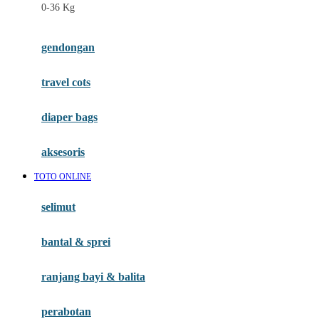
0-36 Kg
Fisher Price
Flipper
gendongan
Friends Of Sally
travel cots
G
diaper bags
Gb
Geko
aksesoris
Graco
TOTO ONLINE
Gund
selimut
H
bantal & sprei
Habbie
Haenim
ranjang bayi & balita
Happy Horse
perabotan