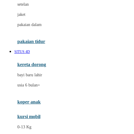
Dae Organics
setelan
Docare
jaket
Doona
pakaian dalam
Down To Earth
Drew
pakaian tidur
Dr. Brown's
SITUS 4D
E
kereta dorong
ELC
bayi baru lahir
Ergobaby
usia 6 bulan+
Expert Care
koper anak
Ezyroller
kursi mobil
F
0-13 Kg
Felt So Sweet