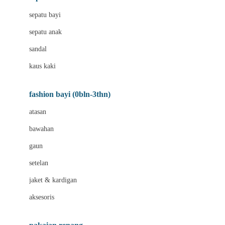
Bio Oil
sepatu bayi
Biolane
sepatu anak
Bite Fighters
sandal
Bizzi Growin
kaus kaki
Blackmores
fashion bayi (0bln-3thn)
Blooming Marvellous
atasan
Bonnels
bawahan
Bravado
gaun
Bruder
setelan
Brush Baby
jaket & kardigan
Buds Organics
aksesoris
Bugaboo
Buggygear